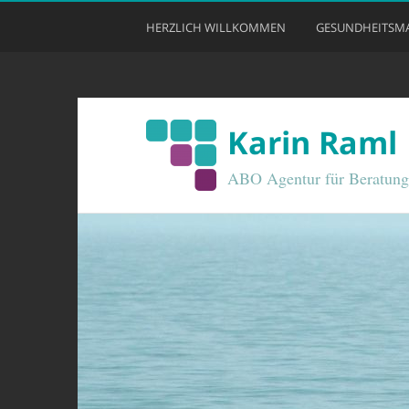
HERZLICH WILLKOMMEN
GESUNDHEITSM
Karin Raml
ABO Agentur für Beratung